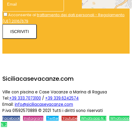
Acconsente al
trattamento dei dati personali - Regolamento
(UE) 2016/679
ISCRIVITI
Siciliacasevacanze.com
Ville con piscina e Case Vacanze a Marina di Ragusa
Tel:
+39 333.7073100
/
+39 339.6242574
Email:
info@siciliacasevacanze.com
P.iva 01592570889 © 2021 Tutti i diritti sono riservati
Facebook
Instagram
Twitter
Youtube
Whatsapp N. 1
Whatsapp
N. 2