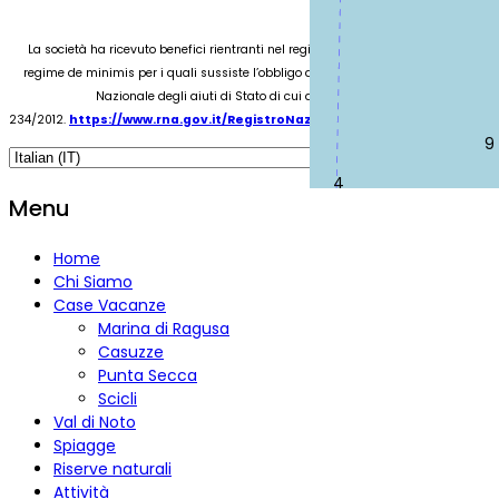
La società ha ricevuto benefici rientranti nel regime degli aiuti di Stato e nel
regime de minimis per i quali sussiste l’obbligo di pubblicazione nel Registro
Nazionale degli aiuti di Stato di cui all’art. 52 della L.
234/2012.
https://www.rna.gov.it/RegistroNazionaleTrasparenza/faces
9
4
Menu
Home
Chi Siamo
Case Vacanze
Marina di Ragusa
Casuzze
Punta Secca
Scicli
Val di Noto
Spiagge
Riserve naturali
Attività