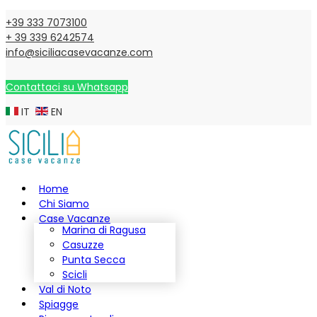
+39 333 7073100
+ 39 339 6242574
info@siciliacasevacanze.com
Contattaci su Whatsapp
IT
EN
Home
Chi Siamo
Case Vacanze
Marina di Ragusa
Casuzze
Punta Secca
Scicli
Val di Noto
Spiagge