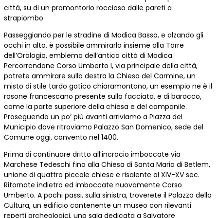
città, su di un promontorio roccioso dalle pareti a
strapiombo.
Passeggiando per le stradine di Modica Bassa, e alzando gli
occhi in alto, è possibile ammirarlo insieme alla Torre
dell’Orologio, emblema dell’antica città di Modica.
Percorrendone Corso Umberto I, via principale della città,
potrete ammirare sulla destra la Chiesa del Carmine, un
misto di stile tardo gotico chiaramontano, un esempio ne è il
rosone francescano presente sulla facciata, e di barocco,
come la parte superiore della chiesa e del campanile.
Proseguendo un po’ più avanti arriviamo a Piazza del
Municipio dove ritroviamo Palazzo San Domenico, sede del
Comune oggi, convento nel 1400.
Prima di continuare dritto all’incrocio imboccate via
Marchese Tedeschi fino alla Chiesa di Santa Maria di Betlem,
unione di quattro piccole chiese e risalente al XIV-XV sec.
Ritornate indietro ed imboccate nuovamente Corso
Umberto. A pochi passi, sulla sinistra, troverete il Palazzo della
Cultura, un edificio contenente un museo con rilevanti
reperti archeologici, una sala dedicata a Salvatore