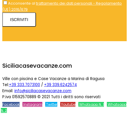
Acconsente al
trattamento dei dati personali - Regolamento
(UE) 2016/679
ISCRIVITI
Siciliacasevacanze.com
Ville con piscina e Case Vacanze a Marina di Ragusa
Tel:
+39 333.7073100
/
+39 339.6242574
Email:
info@siciliacasevacanze.com
P.iva 01592570889 © 2021 Tutti i diritti sono riservati
Facebook
Instagram
Twitter
Youtube
Whatsapp N. 1
Whatsapp
N. 2