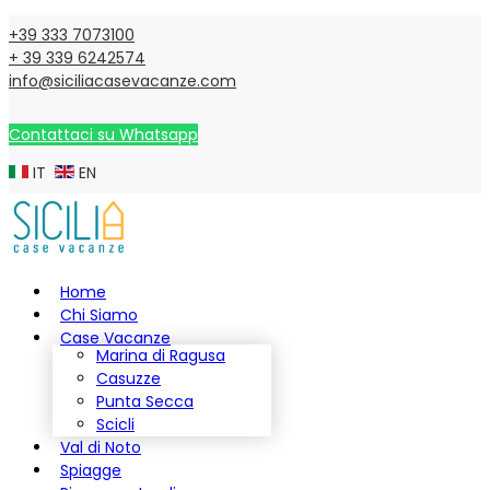
+39 333 7073100
+ 39 339 6242574
info@siciliacasevacanze.com
Contattaci su Whatsapp
IT
EN
Home
Chi Siamo
Case Vacanze
Marina di Ragusa
Casuzze
Punta Secca
Scicli
Val di Noto
Spiagge