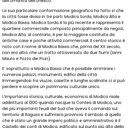
dell’Umanità dell’Unesco.
La sua particolare conformazione geografica ha fatto sì che
la città fosse divisa in tre parti: Modica Sorda, Modica Alta e
Modica Bassa. Modica Sorda è la più recente e rappresenta il
quartiere commerciale composto principalmente da negozi,
Modica Alta, al contrario, è per la maggiore costituita da
antiche case e poche attività commerciali. Il centro storico è
noto con il nome di Modica Bassa che, prima del XX secolo,
non era altro che un tratto attraversato da due fiumi (Ianni
Mauro e Pozzo dei Prun).
E’ soprattutto a Modica Bassa che è possibile ammirare i
numerosi palazzi, monumenti, edifici della città.
Immergendosi tra viuzze, casette e lunghe scalinate ci si può
perdere e scoprire un patrimonio culturale unico.
L’importanza storica, culturale, economica di Modica risale
addirittura al 1200 quando nacque la Contea di Modica, uno
dei più importanti feudi del Sud che aveva il comando sul
territorio di Ragusa e sull’intera provincia. Il simbolo di quello
che è stato un grande impero politico e amministrativo è il
Castello dei conti di Modica, edificato sul punto più alto della