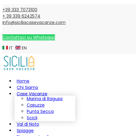
+39 333 7073100
+ 39 339 6242574
info@siciliacasevacanze.com
Contattaci su Whatsapp
IT
EN
Home
Chi Siamo
Case Vacanze
Marina di Ragusa
Casuzze
Punta Secca
Scicli
Val di Noto
Spiagge